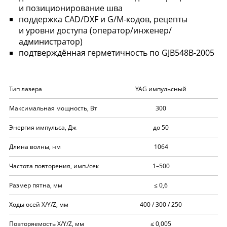
и позиционирование шва
поддержка CAD/DXF и G/M-кодов, рецепты
и уровни доступа (оператор/инженер/
администратор)
подтверждённая герметичность по GJB548B-2005
Тип лазера
YAG импульсный
Максимальная мощность, Вт
300
Энергия импульса, Дж
до 50
Длина волны, нм
1064
Частота повторения, имп./сек
1–500
Размер пятна, мм
≤ 0,6
Ходы осей X/Y/Z, мм
400 / 300 / 250
Повторяемость X/Y/Z, мм
≤ 0,005