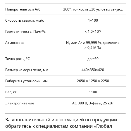
Поворотные оси A/C
360°, точность ±30 угловых секунд
Скорость сварки, мм/с
1–100
Герметичность, Па·м³/с
< 1,0×10⁻⁹
Атмосфера
N₂ или Ar ≥ 99,999 %, давление
> 0,5 МПа
Точка росы, °C
до −60
Размер камеры печи, мм
440×350×420
Габариты установки, мм
2650 × 1250 × 2250
Вес, кг
1100
Электропитание
AC 380 В, 3-фазы, 25 кВт
За дополнительной информацией по продукции
обратитесь к специалистам компании «Глобал