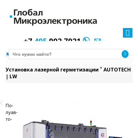
+7
495
902 7921
Оборудование
Герметизация изделий
Установка лазерной герметизации ꜛ AUTOTECH
| LW
По­
лу­ав­
то­