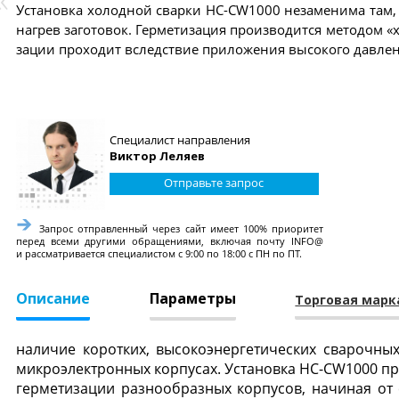
Ус­та­нов­ка хо­лод­ной свар­ки HC-CW1000 не­заме­нима там, г
наг­рев за­гото­вок. Гер­ме­тиза­ция про­из­во­дит­ся ме­тодом 
зации про­ходит вследс­твие при­ложе­ния вы­соко­го дав­ле­н
Специалист направления
Виктор Леляев
Отправьте запрос
Запрос отправленный через сайт имеет 100% приоритет
перед всеми другими обращениями, включая почту INFO@
и рассматривается специалистом с 9:00 по 18:00 с ПН по ПТ.
Описание
Параметры
Торговая марк
наличие коротких, высокоэнергетических сварочных
микроэлектронных корпусах. Установка HC-CW1000 пре
герметизации разнообразных корпусов, начиная от