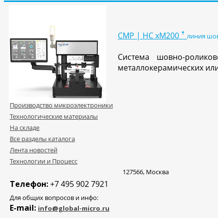
Каталог 2025 - 2026
Пресс-центр компании
Адрес офиса
CMP | HC хM200 ꜛ
линия шо
О компании
Система шовно-ролико
Ключевые партнёры
металлокерамических или
Официальная дистрибуция
Сервисная группа
Вакансии
Производство микроэлектроники
Технологические материалы
На складе
Все разделы каталога
Лента новостей
Технологии и Процесс
127566, Москва
Телефон:
+7 495 902 7921
Для общих вопросов и инфо:
E-mail:
info@global-micro.ru