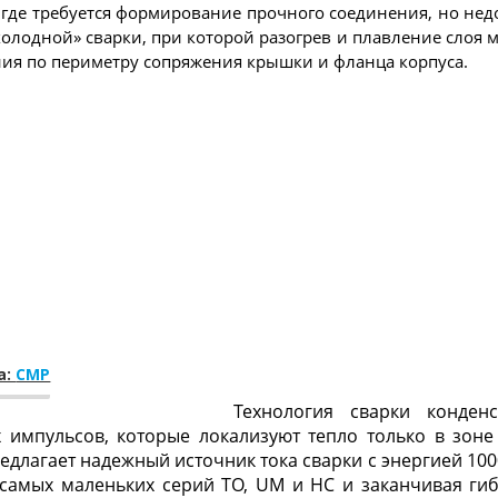
де тре­бу­ет­ся фор­ми­рова­ние проч­но­го со­еди­нения, но не­
«хо­лод­ной» свар­ки, при ко­торой ра­зог­рев и плав­ле­ние слоя м
ия по пе­римет­ру соп­ря­жения крыш­ки и флан­ца кор­пу­са.
а:
CMP
Технология сварки конден
 импульсов, которые локализуют тепло только в зоне
длагает надежный источник тока сварки с энергией 100
 самых маленьких серий TO, UM и HC и заканчивая г