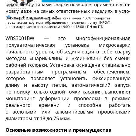
реход меж­ду ти­пами свар­ки поз­во­ля­ет при­менять ус­та­
нов­ку да­же на са­мых от­ветс­твен­ных из­де­ли­ях в ус­ло­
ви­ях не­боль­ших се­рий.
Запрос отправленный через сайт имеет 100% приоритет
перед всеми другими обращениями, включая почту INFO@
и рассматривается специалистом с 9:00 по 18:00 с ПН по ПТ.
WBS3001BW — это многофункциональная
полуавтоматическая установка микросварки
начального уровня, объединяющая в себе сварку
методом «шарик-клин» и «клин-клин» без смены
рабочей головки. Установка оснащена специально
разработанным программным обеспечением,
которое позволяет установить фиксированную
длину и высоту петли, автоматический запуск
по поиску только одной точки касания, выполняет
мониторинг деформации проволоки в режиме
реального времени и способна работать
с золотыми или алюминиевыми проволоками
диаметром от 18 до 75 мкм.
Основные возможности и преимущества