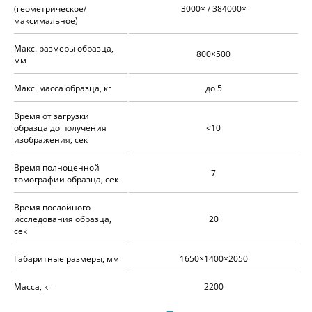
(геометрическое/
3000× / 384000×
максимальное)
Макс. размеры образца,
800×500
мм
Макс. масса образца, кг
до 5
Время от загрузки
образца до получения
<10
изображения, сек
Время полноценной
7
томографии образца, сек
Время послойного
исследования образца,
20
сек
Габаритные размеры, мм
1650×1400×2050
Масса, кг
2200