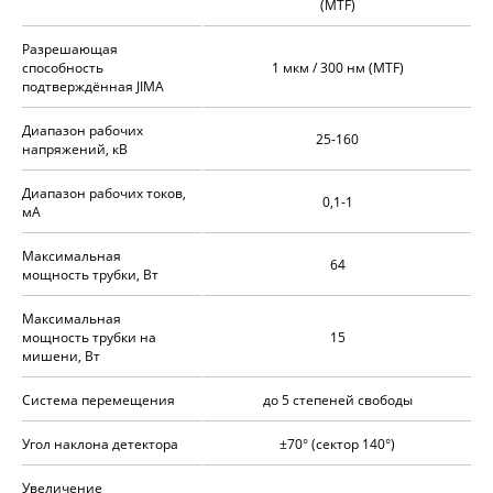
(MTF)
Разрешающая
способность
1 мкм / 300 нм (MTF)
подтверждённая JIMA
Диапазон рабочих
25-160
напряжений, кВ
Диапазон рабочих токов,
0,1-1
мА
Максимальная
64
мощность трубки, Вт
Максимальная
мощность трубки на
15
мишени, Вт
Система перемещения
до 5 степеней свободы
Угол наклона детектора
±70° (сектор 140°)
Увеличение