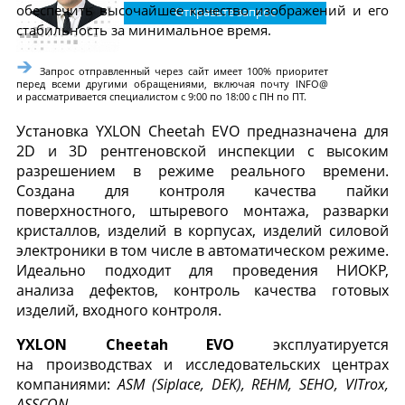
обес­пе­чить вы­сочай­шее ка­чес­тво изоб­ра­жений и его
Отправьте запрос
ста­биль­ность за ми­нималь­ное вре­мя.
Запрос отправленный через сайт имеет 100% приоритет
перед всеми другими обращениями, включая почту INFO@
и рассматривается специалистом с 9:00 по 18:00 с ПН по ПТ.
Установка YXLON Cheetah EVO предназначена для
2D и 3D рентгеновской инспекции c высоким
разрешением в режиме реального времени.
Создана для контроля качества пайки
поверхностного, штыревого монтажа, разварки
кристаллов, изделий в корпусах, изделий силовой
электроники в том числе в автоматическом режиме.
Идеально подходит для проведения НИОКР,
анализа дефектов, контроль качества готовых
изделий, входного контроля.
YXLON Cheetah EVO
эксплуатируется
на производствах и исследовательских центрах
компаниями:
ASM (Siplace, DEK), REHM, SEHO, VITrox,
ASSCON.